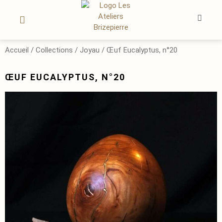
OEUVRES D’ART
LE SUR-MESURE
MON COMPTE
Accueil
/
Collections
/
Joyau
/ Œuf Eucalyptus, n°20
ŒUF EUCALYPTUS, N°20