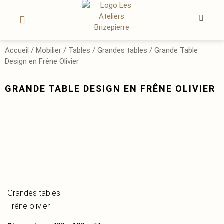
OEUVRES D’ART
LE SUR-MESURE
MON COMPTE
Accueil
/
Mobilier
/
Tables
/
Grandes tables
/ Grande Table
Design en Frêne Olivier
GRANDE TABLE DESIGN EN FRÊNE OLIVIER
Grandes tables
Frêne olivier