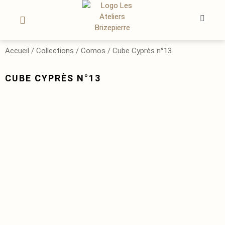
OEUVRES D’ART
LE SUR-MESURE
MON COMPTE
Accueil
/
Collections
/
Comos
/ Cube Cyprès n°13
CUBE CYPRÈS N°13