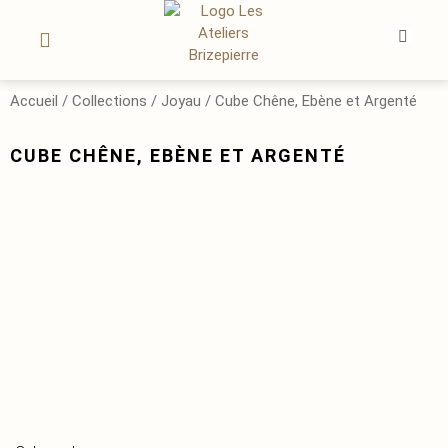
OEUVRES D’ART
LE SUR-MESURE
MON COMPTE
Accueil
/
Collections
/
Joyau
/ Cube Chêne, Ebène et Argenté
CUBE CHÊNE, EBÈNE ET ARGENTÉ