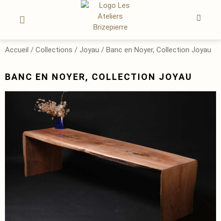
OEUVRES D’ART
LE SUR-MESURE
MON COMPTE
Accueil
/
Collections
/
Joyau
/ Banc en Noyer, Collection Joyau
BANC EN NOYER, COLLECTION JOYAU